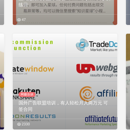
练营
47
网赚杂谈
国外广告联盟培训，有人轻松月入两万元 可
签合同
2330